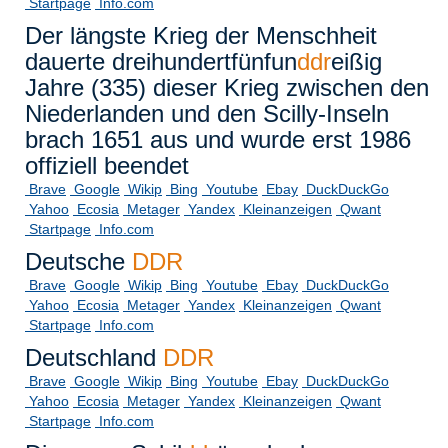
Startpage
Info.com
Der längste Krieg der Menschheit
dauerte dreihundertfünfun
ddr
eißig
Jahre (335) dieser Krieg zwischen den
Niederlanden und den Scilly-Inseln
brach 1651 aus und wurde erst 1986
offiziell beendet
Brave
Google
Wikip
Bing
Youtube
Ebay
DuckDuckGo
Yahoo
Ecosia
Metager
Yandex
Kleinanzeigen
Qwant
Startpage
Info.com
Deutsche
DDR
Brave
Google
Wikip
Bing
Youtube
Ebay
DuckDuckGo
Yahoo
Ecosia
Metager
Yandex
Kleinanzeigen
Qwant
Startpage
Info.com
Deutschland
DDR
Brave
Google
Wikip
Bing
Youtube
Ebay
DuckDuckGo
Yahoo
Ecosia
Metager
Yandex
Kleinanzeigen
Qwant
Startpage
Info.com