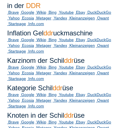
in der
DDR
Brave
Google
Wikip
Bing
Youtube
Ebay
DuckDuckGo
Yahoo
Ecosia
Metager
Yandex
Kleinanzeigen
Qwant
Startpage
Info.com
Inflation Gel
ddr
uckmaschine
Brave
Google
Wikip
Bing
Youtube
Ebay
DuckDuckGo
Yahoo
Ecosia
Metager
Yandex
Kleinanzeigen
Qwant
Startpage
Info.com
Karzinom der Schil
ddr
üse
Brave
Google
Wikip
Bing
Youtube
Ebay
DuckDuckGo
Yahoo
Ecosia
Metager
Yandex
Kleinanzeigen
Qwant
Startpage
Info.com
Kategorie Schil
ddr
üse
Brave
Google
Wikip
Bing
Youtube
Ebay
DuckDuckGo
Yahoo
Ecosia
Metager
Yandex
Kleinanzeigen
Qwant
Startpage
Info.com
Knoten in der Schil
ddr
üse
Brave
Google
Wikip
Bing
Youtube
Ebay
DuckDuckGo
Yahoo
Ecosia
Metager
Yandex
Kleinanzeigen
Qwant