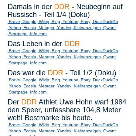
Damals in der
DDR
- Neubeginn auf
Russisch - Teil 1/4 (Doku)
Brave
Google
Wikip
Bing
Youtube
Ebay
DuckDuckGo
Yahoo
Ecosia
Metager
Yandex
Kleinanzeigen
Qwant
Startpage
Info.com
Das Leben in der
DDR
Brave
Google
Wikip
Bing
Youtube
Ebay
DuckDuckGo
Yahoo
Ecosia
Metager
Yandex
Kleinanzeigen
Qwant
Startpage
Info.com
Das war die
DDR
- Teil 1/2 (Doku)
Brave
Google
Wikip
Bing
Youtube
Ebay
DuckDuckGo
Yahoo
Ecosia
Metager
Yandex
Kleinanzeigen
Qwant
Startpage
Info.com
Der
DDR
Athlet Uwe Hohn warf 1984
den Speer, unfassbare 104,8 Meter
weit! Bestmarke bis heute.
Brave
Google
Wikip
Bing
Youtube
Ebay
DuckDuckGo
Yahoo
Ecosia
Metager
Yandex
Kleinanzeigen
Qwant