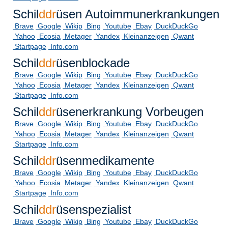
Schil
ddr
üsen Autoimmunerkrankungen
Brave
Google
Wikip
Bing
Youtube
Ebay
DuckDuckGo
Yahoo
Ecosia
Metager
Yandex
Kleinanzeigen
Qwant
Startpage
Info.com
Schil
ddr
üsenblockade
Brave
Google
Wikip
Bing
Youtube
Ebay
DuckDuckGo
Yahoo
Ecosia
Metager
Yandex
Kleinanzeigen
Qwant
Startpage
Info.com
Schil
ddr
üsenerkrankung Vorbeugen
Brave
Google
Wikip
Bing
Youtube
Ebay
DuckDuckGo
Yahoo
Ecosia
Metager
Yandex
Kleinanzeigen
Qwant
Startpage
Info.com
Schil
ddr
üsenmedikamente
Brave
Google
Wikip
Bing
Youtube
Ebay
DuckDuckGo
Yahoo
Ecosia
Metager
Yandex
Kleinanzeigen
Qwant
Startpage
Info.com
Schil
ddr
üsenspezialist
Brave
Google
Wikip
Bing
Youtube
Ebay
DuckDuckGo