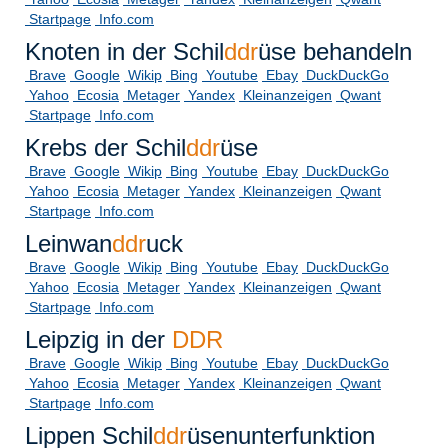
Startpage
Info.com
Knoten in der Schil
ddr
üse behandeln
Brave
Google
Wikip
Bing
Youtube
Ebay
DuckDuckGo
Yahoo
Ecosia
Metager
Yandex
Kleinanzeigen
Qwant
Startpage
Info.com
Krebs der Schil
ddr
üse
Brave
Google
Wikip
Bing
Youtube
Ebay
DuckDuckGo
Yahoo
Ecosia
Metager
Yandex
Kleinanzeigen
Qwant
Startpage
Info.com
Leinwan
ddr
uck
Brave
Google
Wikip
Bing
Youtube
Ebay
DuckDuckGo
Yahoo
Ecosia
Metager
Yandex
Kleinanzeigen
Qwant
Startpage
Info.com
Leipzig in der
DDR
Brave
Google
Wikip
Bing
Youtube
Ebay
DuckDuckGo
Yahoo
Ecosia
Metager
Yandex
Kleinanzeigen
Qwant
Startpage
Info.com
Lippen Schil
ddr
üsenunterfunktion