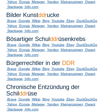
Yahoo
Ecosia
Metager
Yandex
Kleinanzeigen
Qwant
Startpage
Info.com
Bilder Kunst
ddr
ucke
Brave
Google
Wikip
Bing
Youtube
Ebay
DuckDuckGo
Yahoo
Ecosia
Metager
Yandex
Kleinanzeigen
Qwant
Startpage
Info.com
Bösartiger Schul
ddr
üsenkrebs
Brave
Google
Wikip
Bing
Youtube
Ebay
DuckDuckGo
Yahoo
Ecosia
Metager
Yandex
Kleinanzeigen
Qwant
Startpage
Info.com
Bürgerrechtler in der
DDR
Brave
Google
Wikip
Bing
Youtube
Ebay
DuckDuckGo
Yahoo
Ecosia
Metager
Yandex
Kleinanzeigen
Qwant
Startpage
Info.com
Chronische Entzündung der
Schil
ddr
üse
Brave
Google
Wikip
Bing
Youtube
Ebay
DuckDuckGo
Yahoo
Ecosia
Metager
Yandex
Kleinanzeigen
Qwant
Startpage
Info.com