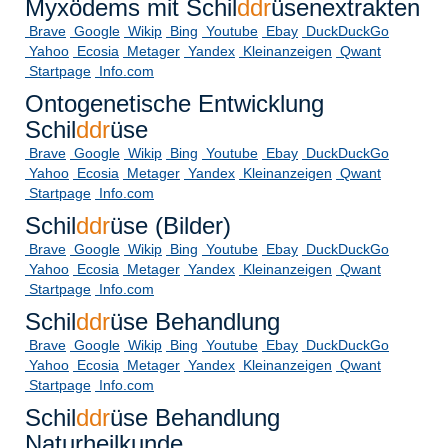
Myxödems mit Schil
ddr
üsenextrakten
Brave
Google
Wikip
Bing
Youtube
Ebay
DuckDuckGo
Yahoo
Ecosia
Metager
Yandex
Kleinanzeigen
Qwant
Startpage
Info.com
Ontogenetische Entwicklung
Schil
ddr
üse
Brave
Google
Wikip
Bing
Youtube
Ebay
DuckDuckGo
Yahoo
Ecosia
Metager
Yandex
Kleinanzeigen
Qwant
Startpage
Info.com
Schil
ddr
üse (Bilder)
Brave
Google
Wikip
Bing
Youtube
Ebay
DuckDuckGo
Yahoo
Ecosia
Metager
Yandex
Kleinanzeigen
Qwant
Startpage
Info.com
Schil
ddr
üse Behandlung
Brave
Google
Wikip
Bing
Youtube
Ebay
DuckDuckGo
Yahoo
Ecosia
Metager
Yandex
Kleinanzeigen
Qwant
Startpage
Info.com
Schil
ddr
üse Behandlung
Naturheilkunde