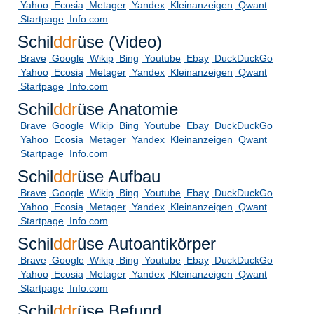
Yahoo
Ecosia
Metager
Yandex
Kleinanzeigen
Qwant
Startpage
Info.com
Schil
ddr
üse (Video)
Brave
Google
Wikip
Bing
Youtube
Ebay
DuckDuckGo
Yahoo
Ecosia
Metager
Yandex
Kleinanzeigen
Qwant
Startpage
Info.com
Schil
ddr
üse Anatomie
Brave
Google
Wikip
Bing
Youtube
Ebay
DuckDuckGo
Yahoo
Ecosia
Metager
Yandex
Kleinanzeigen
Qwant
Startpage
Info.com
Schil
ddr
üse Aufbau
Brave
Google
Wikip
Bing
Youtube
Ebay
DuckDuckGo
Yahoo
Ecosia
Metager
Yandex
Kleinanzeigen
Qwant
Startpage
Info.com
Schil
ddr
üse Autoantikörper
Brave
Google
Wikip
Bing
Youtube
Ebay
DuckDuckGo
Yahoo
Ecosia
Metager
Yandex
Kleinanzeigen
Qwant
Startpage
Info.com
Schil
ddr
üse Befund