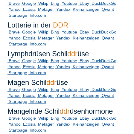
Brave
Google
Wikip
Bing
Youtube
Ebay
DuckDuckGo
Yahoo
Ecosia
Metager
Yandex
Kleinanzeigen
Qwant
Startpage
Info.com
Lotterie in der
DDR
Brave
Google
Wikip
Bing
Youtube
Ebay
DuckDuckGo
Yahoo
Ecosia
Metager
Yandex
Kleinanzeigen
Qwant
Startpage
Info.com
Lymphdrüsen Schil
ddr
üse
Brave
Google
Wikip
Bing
Youtube
Ebay
DuckDuckGo
Yahoo
Ecosia
Metager
Yandex
Kleinanzeigen
Qwant
Startpage
Info.com
Magen Schil
ddr
üse
Brave
Google
Wikip
Bing
Youtube
Ebay
DuckDuckGo
Yahoo
Ecosia
Metager
Yandex
Kleinanzeigen
Qwant
Startpage
Info.com
Mangelnde Schil
ddr
üsenhormone
Brave
Google
Wikip
Bing
Youtube
Ebay
DuckDuckGo
Yahoo
Ecosia
Metager
Yandex
Kleinanzeigen
Qwant
Startpage
Info.com