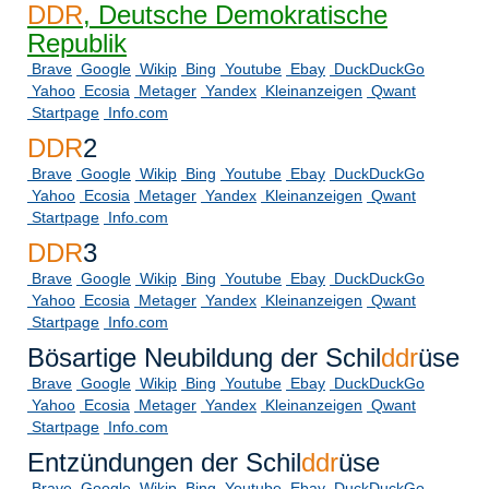
DDR
, Deutsche Demokratische
Republik
Brave
Google
Wikip
Bing
Youtube
Ebay
DuckDuckGo
Yahoo
Ecosia
Metager
Yandex
Kleinanzeigen
Qwant
Startpage
Info.com
DDR
2
Brave
Google
Wikip
Bing
Youtube
Ebay
DuckDuckGo
Yahoo
Ecosia
Metager
Yandex
Kleinanzeigen
Qwant
Startpage
Info.com
DDR
3
Brave
Google
Wikip
Bing
Youtube
Ebay
DuckDuckGo
Yahoo
Ecosia
Metager
Yandex
Kleinanzeigen
Qwant
Startpage
Info.com
Bösartige Neubildung der Schil
ddr
üse
Brave
Google
Wikip
Bing
Youtube
Ebay
DuckDuckGo
Yahoo
Ecosia
Metager
Yandex
Kleinanzeigen
Qwant
Startpage
Info.com
Entzündungen der Schil
ddr
üse
Brave
Google
Wikip
Bing
Youtube
Ebay
DuckDuckGo