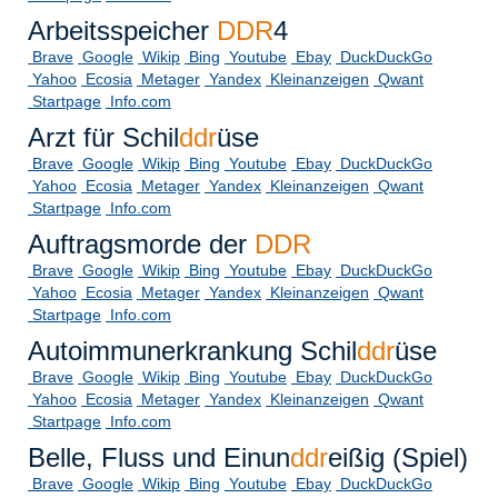
Arbeitsspeicher
DDR
4
Brave
Google
Wikip
Bing
Youtube
Ebay
DuckDuckGo
Yahoo
Ecosia
Metager
Yandex
Kleinanzeigen
Qwant
Startpage
Info.com
Arzt für Schil
ddr
üse
Brave
Google
Wikip
Bing
Youtube
Ebay
DuckDuckGo
Yahoo
Ecosia
Metager
Yandex
Kleinanzeigen
Qwant
Startpage
Info.com
Auftragsmorde der
DDR
Brave
Google
Wikip
Bing
Youtube
Ebay
DuckDuckGo
Yahoo
Ecosia
Metager
Yandex
Kleinanzeigen
Qwant
Startpage
Info.com
Autoimmunerkrankung Schil
ddr
üse
Brave
Google
Wikip
Bing
Youtube
Ebay
DuckDuckGo
Yahoo
Ecosia
Metager
Yandex
Kleinanzeigen
Qwant
Startpage
Info.com
Belle, Fluss und Einun
ddr
eißig (Spiel)
Brave
Google
Wikip
Bing
Youtube
Ebay
DuckDuckGo