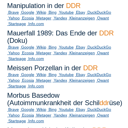
Manipulation in der
DDR
Brave
Google
Wikip
Bing
Youtube
Ebay
DuckDuckGo
Yahoo
Ecosia
Metager
Yandex
Kleinanzeigen
Qwant
Startpage
Info.com
Mauerfall 1989: Das Ende der
DDR
(Doku)
Brave
Google
Wikip
Bing
Youtube
Ebay
DuckDuckGo
Yahoo
Ecosia
Metager
Yandex
Kleinanzeigen
Qwant
Startpage
Info.com
Meissen Porzellan in der
DDR
Brave
Google
Wikip
Bing
Youtube
Ebay
DuckDuckGo
Yahoo
Ecosia
Metager
Yandex
Kleinanzeigen
Qwant
Startpage
Info.com
Morbus Basedow
(Autoimmunkrankheit der Schil
ddr
üse)
Brave
Google
Wikip
Bing
Youtube
Ebay
DuckDuckGo
Yahoo
Ecosia
Metager
Yandex
Kleinanzeigen
Qwant
Startpage
Info.com