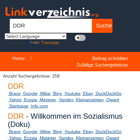
Powered by
Translate
Home
/
Beitrag schreiben
Zufällige Suchergebnisse
Anzahl Suchergebnisse: 258
DDR
Brave
Google
Wikip
Bing
Youtube
Ebay
DuckDuckGo
Yahoo
Ecosia
Metager
Yandex
Kleinanzeigen
Qwant
Startpage
Info.com
DDR
- Willkommen im Sozialismus
(Doku)
Brave
Google
Wikip
Bing
Youtube
Ebay
DuckDuckGo
Yahoo
Ecosia
Metager
Yandex
Kleinanzeigen
Qwant