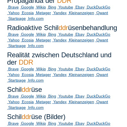
Propaganda der
DDR
Brave
Google
Wikip
Bing
Youtube
Ebay
DuckDuckGo
Yahoo
Ecosia
Metager
Yandex
Kleinanzeigen
Qwant
Startpage
Info.com
Radioaktive Schil
ddr
üsenbehandlung
Brave
Google
Wikip
Bing
Youtube
Ebay
DuckDuckGo
Yahoo
Ecosia
Metager
Yandex
Kleinanzeigen
Qwant
Startpage
Info.com
Realität zwischen Deutschland und
der
DDR
Brave
Google
Wikip
Bing
Youtube
Ebay
DuckDuckGo
Yahoo
Ecosia
Metager
Yandex
Kleinanzeigen
Qwant
Startpage
Info.com
Schil
ddr
üse
Brave
Google
Wikip
Bing
Youtube
Ebay
DuckDuckGo
Yahoo
Ecosia
Metager
Yandex
Kleinanzeigen
Qwant
Startpage
Info.com
Schil
ddr
üse (Bilder)
Brave
Google
Wikip
Bing
Youtube
Ebay
DuckDuckGo