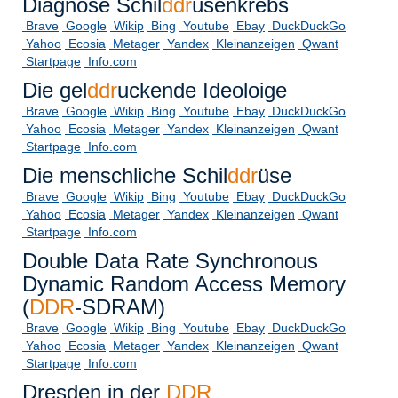
Diagnose Schil
ddr
üsenkrebs
Brave
Google
Wikip
Bing
Youtube
Ebay
DuckDuckGo
Yahoo
Ecosia
Metager
Yandex
Kleinanzeigen
Qwant
Startpage
Info.com
Die gel
ddr
uckende Ideoloige
Brave
Google
Wikip
Bing
Youtube
Ebay
DuckDuckGo
Yahoo
Ecosia
Metager
Yandex
Kleinanzeigen
Qwant
Startpage
Info.com
Die menschliche Schil
ddr
üse
Brave
Google
Wikip
Bing
Youtube
Ebay
DuckDuckGo
Yahoo
Ecosia
Metager
Yandex
Kleinanzeigen
Qwant
Startpage
Info.com
Double Data Rate Synchronous
Dynamic Random Access Memory
(
DDR
-SDRAM)
Brave
Google
Wikip
Bing
Youtube
Ebay
DuckDuckGo
Yahoo
Ecosia
Metager
Yandex
Kleinanzeigen
Qwant
Startpage
Info.com
Dresden in der
DDR