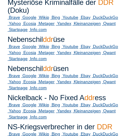
Mysteriöse Kriminalfälle der
DDR
(Doku)
Brave
Google
Wikip
Bing
Youtube
Ebay
DuckDuckGo
Yahoo
Ecosia
Metager
Yandex
Kleinanzeigen
Qwant
Startpage
Info.com
Nebenschil
ddr
üse
Brave
Google
Wikip
Bing
Youtube
Ebay
DuckDuckGo
Yahoo
Ecosia
Metager
Yandex
Kleinanzeigen
Qwant
Startpage
Info.com
Nebenschil
ddr
üsen
Brave
Google
Wikip
Bing
Youtube
Ebay
DuckDuckGo
Yahoo
Ecosia
Metager
Yandex
Kleinanzeigen
Qwant
Startpage
Info.com
Nickelback - No Fixed A
ddr
ess
Brave
Google
Wikip
Bing
Youtube
Ebay
DuckDuckGo
Yahoo
Ecosia
Metager
Yandex
Kleinanzeigen
Qwant
Startpage
Info.com
NS-Kriegsverbrecher in der
DDR
Brave
Google
Wikip
Bing
Youtube
Ebay
DuckDuckGo