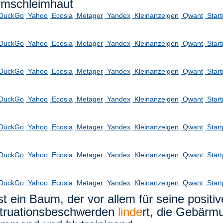
rmschleimhaut
DuckGo
Yahoo
Ecosia
Metager
Yandex
Kleinanzeigen
Qwant
Star
DuckGo
Yahoo
Ecosia
Metager
Yandex
Kleinanzeigen
Qwant
Star
DuckGo
Yahoo
Ecosia
Metager
Yandex
Kleinanzeigen
Qwant
Star
DuckGo
Yahoo
Ecosia
Metager
Yandex
Kleinanzeigen
Qwant
Star
DuckGo
Yahoo
Ecosia
Metager
Yandex
Kleinanzeigen
Qwant
Star
DuckGo
Yahoo
Ecosia
Metager
Yandex
Kleinanzeigen
Qwant
Star
DuckGo
Yahoo
Ecosia
Metager
Yandex
Kleinanzeigen
Qwant
Star
t ein Baum, der vor allem für seine positiv
struationsbeschwerden
linde
rt, die Gebärmu