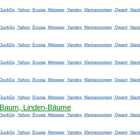
DuckGo
Yahoo
Ecosia
Metager
Yandex
Kleinanzeigen
Qwant
Star
DuckGo
Yahoo
Ecosia
Metager
Yandex
Kleinanzeigen
Qwant
Star
DuckGo
Yahoo
Ecosia
Metager
Yandex
Kleinanzeigen
Qwant
Star
DuckGo
Yahoo
Ecosia
Metager
Yandex
Kleinanzeigen
Qwant
Star
DuckGo
Yahoo
Ecosia
Metager
Yandex
Kleinanzeigen
Qwant
Star
DuckGo
Yahoo
Ecosia
Metager
Yandex
Kleinanzeigen
Qwant
Star
nde Baum, Linden-Bäume
DuckGo
Yahoo
Ecosia
Metager
Yandex
Kleinanzeigen
Qwant
Star
DuckGo
Yahoo
Ecosia
Metager
Yandex
Kleinanzeigen
Qwant
Star