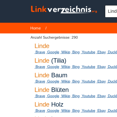
Home
/
Anzahl Suchergebnisse: 290
Linde
Brave
Google
Wikip
Bing
Youtube
Ebay
Duck
Linde
(Tilia)
Brave
Google
Wikip
Bing
Youtube
Ebay
Duck
Linde
Baum
Brave
Google
Wikip
Bing
Youtube
Ebay
Duck
Linde
Blüten
Brave
Google
Wikip
Bing
Youtube
Ebay
Duck
Linde
Holz
Brave
Google
Wikip
Bing
Youtube
Ebay
Duck