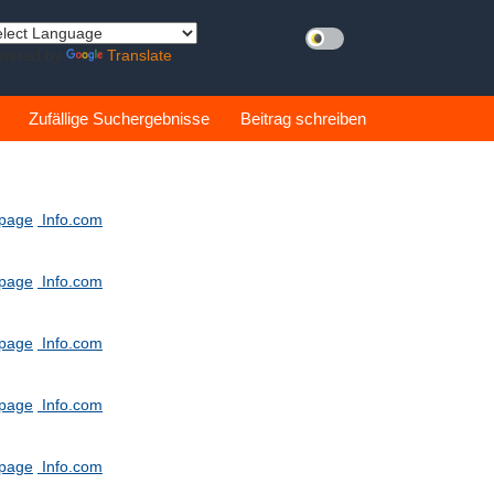
wered by
Translate
Zufällige Suchergebnisse
Beitrag schreiben
tpage
Info.com
tpage
Info.com
tpage
Info.com
tpage
Info.com
tpage
Info.com