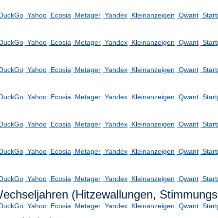
DuckGo
Yahoo
Ecosia
Metager
Yandex
Kleinanzeigen
Qwant
Star
DuckGo
Yahoo
Ecosia
Metager
Yandex
Kleinanzeigen
Qwant
Star
DuckGo
Yahoo
Ecosia
Metager
Yandex
Kleinanzeigen
Qwant
Star
DuckGo
Yahoo
Ecosia
Metager
Yandex
Kleinanzeigen
Qwant
Star
DuckGo
Yahoo
Ecosia
Metager
Yandex
Kleinanzeigen
Qwant
Star
DuckGo
Yahoo
Ecosia
Metager
Yandex
Kleinanzeigen
Qwant
Star
DuckGo
Yahoo
Ecosia
Metager
Yandex
Kleinanzeigen
Qwant
Star
Wechseljahren (Hitzewallungen, Stimmun
DuckGo
Yahoo
Ecosia
Metager
Yandex
Kleinanzeigen
Qwant
Star