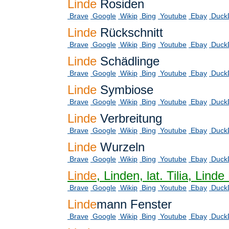
Linde
Rosiden
Brave
Google
Wikip
Bing
Youtube
Ebay
Duck
Linde
Rückschnitt
Brave
Google
Wikip
Bing
Youtube
Ebay
Duck
Linde
Schädlinge
Brave
Google
Wikip
Bing
Youtube
Ebay
Duck
Linde
Symbiose
Brave
Google
Wikip
Bing
Youtube
Ebay
Duck
Linde
Verbreitung
Brave
Google
Wikip
Bing
Youtube
Ebay
Duck
Linde
Wurzeln
Brave
Google
Wikip
Bing
Youtube
Ebay
Duck
Linde
, Linden, lat. Tilia, Li
Brave
Google
Wikip
Bing
Youtube
Ebay
Duck
Linde
mann Fenster
Brave
Google
Wikip
Bing
Youtube
Ebay
Duck