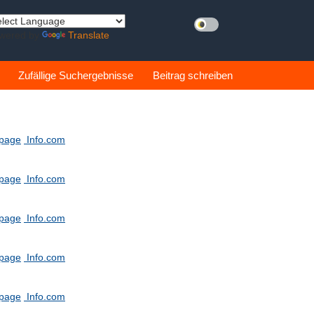
wered by
Translate
Zufällige Suchergebnisse
Beitrag schreiben
tpage
Info.com
tpage
Info.com
tpage
Info.com
tpage
Info.com
tpage
Info.com