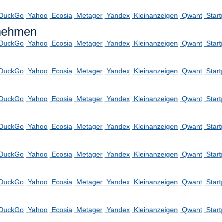
DuckGo
Yahoo
Ecosia
Metager
Yandex
Kleinanzeigen
Qwant
Star
rnehmen
DuckGo
Yahoo
Ecosia
Metager
Yandex
Kleinanzeigen
Qwant
Star
DuckGo
Yahoo
Ecosia
Metager
Yandex
Kleinanzeigen
Qwant
Star
DuckGo
Yahoo
Ecosia
Metager
Yandex
Kleinanzeigen
Qwant
Star
DuckGo
Yahoo
Ecosia
Metager
Yandex
Kleinanzeigen
Qwant
Star
DuckGo
Yahoo
Ecosia
Metager
Yandex
Kleinanzeigen
Qwant
Star
DuckGo
Yahoo
Ecosia
Metager
Yandex
Kleinanzeigen
Qwant
Star
DuckGo
Yahoo
Ecosia
Metager
Yandex
Kleinanzeigen
Qwant
Star