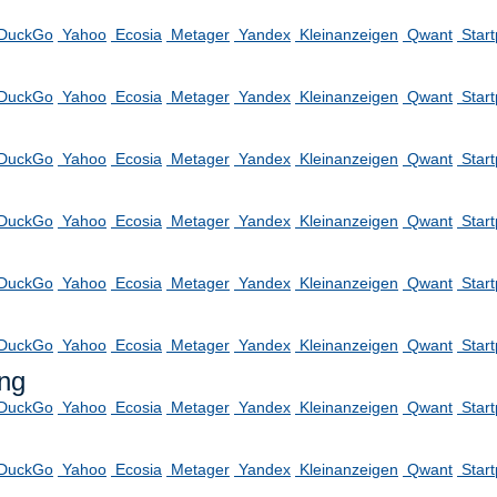
DuckGo
Yahoo
Ecosia
Metager
Yandex
Kleinanzeigen
Qwant
Star
DuckGo
Yahoo
Ecosia
Metager
Yandex
Kleinanzeigen
Qwant
Star
DuckGo
Yahoo
Ecosia
Metager
Yandex
Kleinanzeigen
Qwant
Star
DuckGo
Yahoo
Ecosia
Metager
Yandex
Kleinanzeigen
Qwant
Star
DuckGo
Yahoo
Ecosia
Metager
Yandex
Kleinanzeigen
Qwant
Star
DuckGo
Yahoo
Ecosia
Metager
Yandex
Kleinanzeigen
Qwant
Star
ng
DuckGo
Yahoo
Ecosia
Metager
Yandex
Kleinanzeigen
Qwant
Star
DuckGo
Yahoo
Ecosia
Metager
Yandex
Kleinanzeigen
Qwant
Star