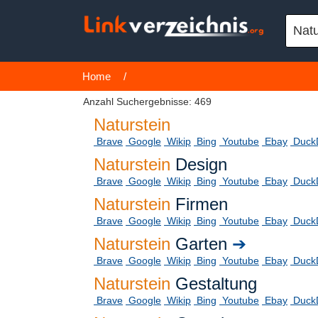
Home
/
Anzahl Suchergebnisse: 469
Naturstein
Brave
Google
Wikip
Bing
Youtube
Ebay
Duck
Naturstein
Design
Brave
Google
Wikip
Bing
Youtube
Ebay
Duck
Naturstein
Firmen
Brave
Google
Wikip
Bing
Youtube
Ebay
Duck
Naturstein
Garten
➔
Brave
Google
Wikip
Bing
Youtube
Ebay
Duck
Naturstein
Gestaltung
Brave
Google
Wikip
Bing
Youtube
Ebay
Duck