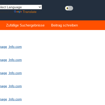
wered by
Translate
Zufällige Suchergebnisse
Beitrag schreiben
tpage
Info.com
tpage
Info.com
tpage
Info.com
tpage
Info.com
tpage
Info.com