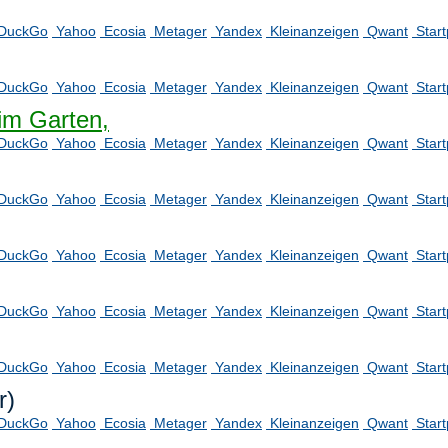
DuckGo
Yahoo
Ecosia
Metager
Yandex
Kleinanzeigen
Qwant
Star
DuckGo
Yahoo
Ecosia
Metager
Yandex
Kleinanzeigen
Qwant
Star
im Garten,
DuckGo
Yahoo
Ecosia
Metager
Yandex
Kleinanzeigen
Qwant
Star
DuckGo
Yahoo
Ecosia
Metager
Yandex
Kleinanzeigen
Qwant
Star
DuckGo
Yahoo
Ecosia
Metager
Yandex
Kleinanzeigen
Qwant
Star
DuckGo
Yahoo
Ecosia
Metager
Yandex
Kleinanzeigen
Qwant
Star
DuckGo
Yahoo
Ecosia
Metager
Yandex
Kleinanzeigen
Qwant
Star
r)
DuckGo
Yahoo
Ecosia
Metager
Yandex
Kleinanzeigen
Qwant
Star